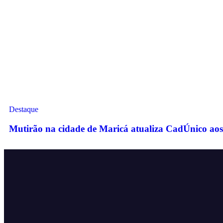
Destaque
Mutirão na cidade de Maricá atualiza CadÚnico aos 