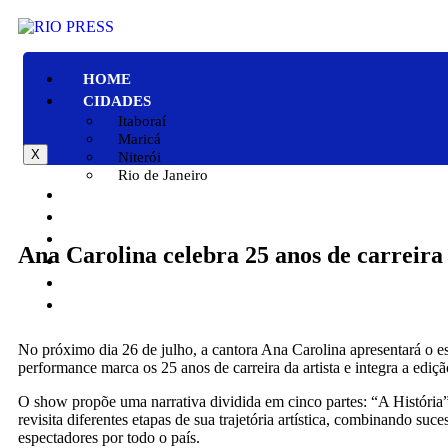
HOME
CIDADES
Itaboraí
Maricá
X
Niterói
Rio de Janeiro
GERAL
POLÍTICA
ESPORTE
Ana Carolina celebra 25 anos de carreira
POLÍCIA
ENTRETENIMENTO
COLUNAS
No próximo dia 26 de julho, a cantora Ana Carolina apresentará o 
performance marca os 25 anos de carreira da artista e integra a ediç
O show propõe uma narrativa dividida em cinco partes: “A Históri
revisita diferentes etapas de sua trajetória artística, combinando suc
espectadores por todo o país.