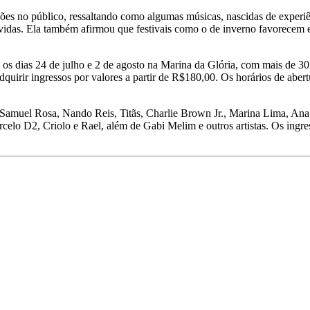
es no público, ressaltando como algumas músicas, nascidas de experiê
 vidas. Ela também afirmou que festivais como o de inverno favorecem e
s dias 24 de julho e 2 de agosto na Marina da Glória, com mais de 30 a
quirir ingressos por valores a partir de R$180,00. Os horários de aber
Samuel Rosa, Nando Reis, Titãs, Charlie Brown Jr., Marina Lima, Ana
o D2, Criolo e Rael, além de Gabi Melim e outros artistas. Os ingres