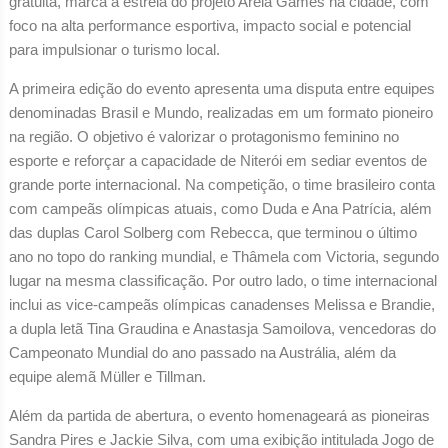
gratuita, marca a estreia do projeto Areia Games na cidade, com
foco na alta performance esportiva, impacto social e potencial
para impulsionar o turismo local.
A primeira edição do evento apresenta uma disputa entre equipes
denominadas Brasil e Mundo, realizadas em um formato pioneiro
na região. O objetivo é valorizar o protagonismo feminino no
esporte e reforçar a capacidade de Niterói em sediar eventos de
grande porte internacional. Na competição, o time brasileiro conta
com campeãs olímpicas atuais, como Duda e Ana Patrícia, além
das duplas Carol Solberg com Rebecca, que terminou o último
ano no topo do ranking mundial, e Thâmela com Victoria, segundo
lugar na mesma classificação. Por outro lado, o time internacional
inclui as vice-campeãs olímpicas canadenses Melissa e Brandie,
a dupla letã Tina Graudina e Anastasja Samoilova, vencedoras do
Campeonato Mundial do ano passado na Austrália, além da
equipe alemã Müller e Tillman.
Além da partida de abertura, o evento homenageará as pioneiras
Sandra Pires e Jackie Silva, com uma exibição intitulada Jogo de