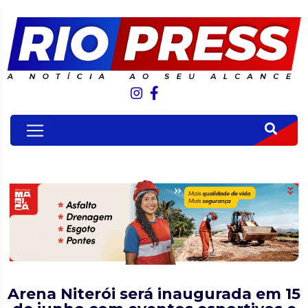
Arena Niterói será inaugurada em 15