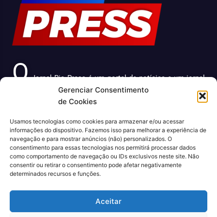
O
Jornal Rio Press é um portal de notícias e um jornal
Gerenciar Consentimento
impresso que cobre diversas notícias sobre a cidade do
de Cookies
Rio de Janeiro. Com uma abordagem abrangente e
atualizada, o jornal é uma fonte confiável de informações
Usamos tecnologias como cookies para armazenar e/ou acessar
sobre política, economia, cultura, entre outros temas
informações do dispositivo. Fazemos isso para melhorar a experiência de
relevantes para a população carioca. Além disso, o Jornal
navegação e para mostrar anúncios (não) personalizados. O
Rio Press oferece conteúdo exclusivo em sua versão
consentimento para essas tecnologias nos permitirá processar dados
como comportamento de navegação ou IDs exclusivos neste site. Não
online, trazendo ainda mais facilidade e comodidade para
consentir ou retirar o consentimento pode afetar negativamente
seus leitores.
determinados recursos e funções.
CNPJ: 43.699.442/0001-80
Aceitar