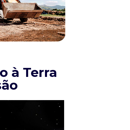
o à Terra
são