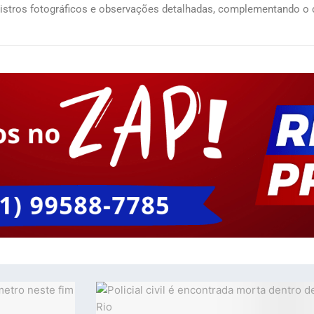
egistros fotográficos e observações detalhadas, complementando 