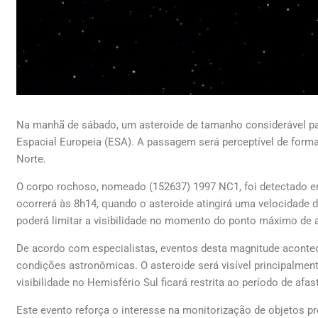
Na manhã de sábado, um asteroide de tamanho considerável pa
Espacial Europeia (ESA). A passagem será perceptível de form
Norte.
O corpo rochoso, nomeado (152637) 1997 NC1, foi detectado e
ocorrerá às 8h14, quando o asteroide atingirá uma velocidade d
poderá limitar a visibilidade no momento do ponto máximo de
De acordo com especialistas, eventos desta magnitude acontec
condições astronômicas. O asteroide será visível principalmen
visibilidade no Hemisfério Sul ficará restrita ao período de afa
Este evento reforça o interesse na monitorização de objetos 