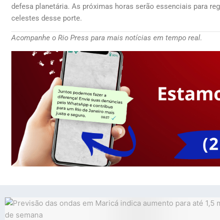
defesa planetária. As próximas horas serão essenciais para r
celestes desse porte.
Acompanhe o Rio Press para mais notícias em tempo real.