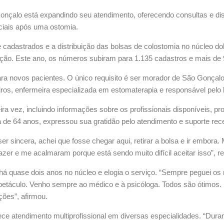
alo está expandindo seu atendimento, oferecendo consultas e dist
ciais após uma ostomia.
de cadastrados e a distribuição das bolsas de colostomia no núcleo 
ção. Este ano, os números subiram para 1.135 cadastros e mais de 9
a novos pacientes. O único requisito é ser morador de São Gonçal
ros, enfermeira especializada em estomaterapia e responsável pelo l
a vez, incluindo informações sobre os profissionais disponíveis, pr
de 64 anos, expressou sua gratidão pelo atendimento e suporte rece
r sincera, achei que fosse chegar aqui, retirar a bolsa e ir embora
er e me acalmaram porque está sendo muito difícil aceitar isso”, rel
a há quase dois anos no núcleo e elogia o serviço. “Sempre peguei os
petáculo. Venho sempre ao médico e à psicóloga. Todos são ótimos. 
ções”, afirmou.
ce atendimento multiprofissional em diversas especialidades. “Dura