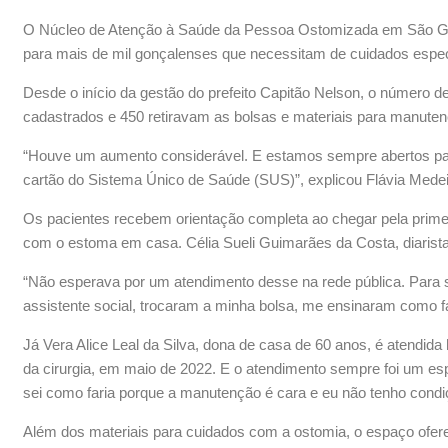
O Núcleo de Atenção à Saúde da Pessoa Ostomizada em São Gonç
para mais de mil gonçalenses que necessitam de cuidados espe
Desde o início da gestão do prefeito Capitão Nelson, o número 
cadastrados e 450 retiravam as bolsas e materiais para manuten
“Houve um aumento considerável. E estamos sempre abertos par
cartão do Sistema Único de Saúde (SUS)”, explicou Flávia Medei
Os pacientes recebem orientação completa ao chegar pela primeir
com o estoma em casa. Célia Sueli Guimarães da Costa, diarista 
“Não esperava por um atendimento desse na rede pública. Para se
assistente social, trocaram a minha bolsa, me ensinaram como faz
Já Vera Alice Leal da Silva, dona de casa de 60 anos, é atendid
da cirurgia, em maio de 2022. E o atendimento sempre foi um es
sei como faria porque a manutenção é cara e eu não tenho condi
Além dos materiais para cuidados com a ostomia, o espaço ofere