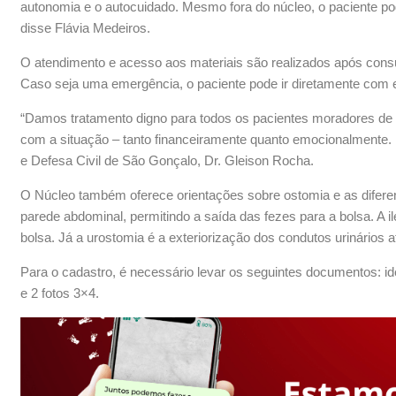
autonomia e o autocuidado. Mesmo fora do núcleo, o paciente pod
disse Flávia Medeiros.
O atendimento e acesso aos materiais são realizados após consul
Caso seja uma emergência, o paciente pode ir diretamente com
“Damos tratamento digno para todos os pacientes moradores de 
com a situação – tanto financeiramente quanto emocionalmente. E,
e Defesa Civil de São Gonçalo, Dr. Gleison Rocha.
O Núcleo também oferece orientações sobre ostomia e as diferenç
parede abdominal, permitindo a saída das fezes para a bolsa. A i
bolsa. Já a urostomia é a exteriorização dos condutos urinários 
Para o cadastro, é necessário levar os seguintes documentos: i
e 2 fotos 3×4.