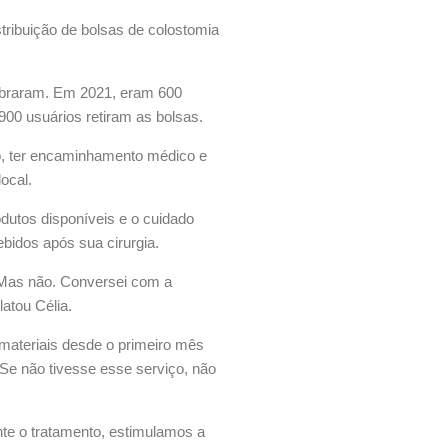
ribuição de bolsas de colostomia
dobraram. Em 2021, eram 600
00 usuários retiram as bolsas.
o, ter encaminhamento médico e
ocal.
odutos disponíveis e o cuidado
bidos após sua cirurgia.
. Mas não. Conversei com a
atou Célia.
 materiais desde o primeiro mês
Se não tivesse esse serviço, não
nte o tratamento, estimulamos a