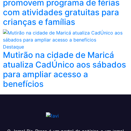
promovem programa de férias
com atividades gratuitas para
crianças e famílias
Destaque
Mutirão na cidade de Maricá
atualiza CadÚnico aos sábados
para ampliar acesso a
benefícios