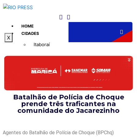
HOME
CIDADES
X
Itaboraí
Maricá
Niterói
Rio de Janeiro
Batalhão de Polícia de Choque
prende três traficantes na
GERAL
comunidade do Jacarezinho
POLÍTICA
ESPORTE
POLÍCIA
Agentes do Batalhão de Polícia de Choque (BPChq)
ENTRETENIMENTO