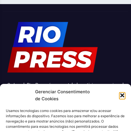
O Jornal Rio Press é um portal de notícias e um jornal
Gerenciar Consentimento
impresso que cobre diversas notícias sobre a cidade do
de Cookies
Rio de Janeiro. Com uma abordagem abrangente e
atualizada, o jornal é uma fonte confiável de informações
Usamos tecnologias como cookies para armazenar e/ou acessar
sobre política, economia, cultura, entre outros temas
informações do dispositivo. Fazemos isso para melhorar a experiência de
relevantes para a população carioca. Além disso, o Jornal
navegação e para mostrar anúncios (não) personalizados. O
consentimento para essas tecnologias nos permitirá processar dados
Rio Press oferece conteúdo exclusivo em sua versão