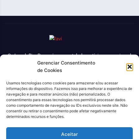
O Jornal Rio Press é um portal de notícias e um jornal
Gerenciar Consentimento
impresso que cobre diversas notícias sobre a cidade do
de Cookies
Rio de Janeiro. Com uma abordagem abrangente e
atualizada, o jornal é uma fonte confiável de informações
Usamos tecnologias como cookies para armazenar e/ou acessar
sobre política, economia, cultura, entre outros temas
informações do dispositivo. Fazemos isso para melhorar a experiência de
relevantes para a população carioca. Além disso, o Jornal
navegação e para mostrar anúncios (não) personalizados. O
Rio Press oferece conteúdo exclusivo em sua versão
consentimento para essas tecnologias nos permitirá processar dados
como comportamento de navegação ou IDs exclusivos neste site. Não
online, trazendo ainda mais facilidade e comodidade para
consentir ou retirar o consentimento pode afetar negativamente
seus leitores.
determinados recursos e funções.
CNPJ: 43.699.442/0001-80
Aceitar