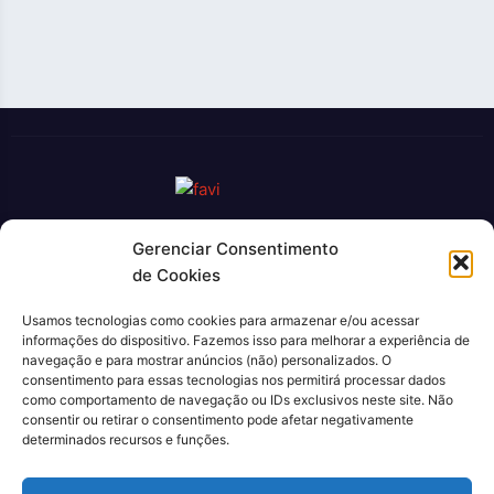
Gerenciar Consentimento
O Jornal Rio Press é um portal de notícias e um jornal
de Cookies
impresso que cobre diversas notícias sobre a cidade do Rio
de Janeiro. Com uma abordagem abrangente e atualizada, o
Usamos tecnologias como cookies para armazenar e/ou acessar
jornal é uma fonte confiável de informações sobre política,
informações do dispositivo. Fazemos isso para melhorar a experiência de
economia, cultura, entre outros temas relevantes para a
navegação e para mostrar anúncios (não) personalizados. O
população carioca. Além disso, o Jornal Rio Press oferece
consentimento para essas tecnologias nos permitirá processar dados
como comportamento de navegação ou IDs exclusivos neste site. Não
conteúdo exclusivo em sua versão online, trazendo ainda
consentir ou retirar o consentimento pode afetar negativamente
mais facilidade e comodidade para seus leitores.
determinados recursos e funções.