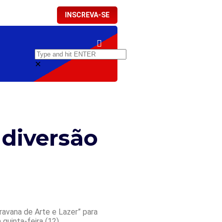
INSCREVA-SE
✕
 diversão
ravana de Arte e Lazer” para
quinta-feira (12).