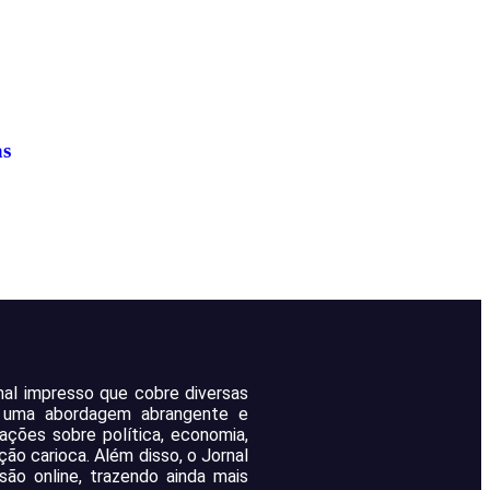
as
rnal impresso que cobre diversas
m uma abordagem abrangente e
mações sobre política, economia,
ção carioca. Além disso, o Jornal
ão online, trazendo ainda mais