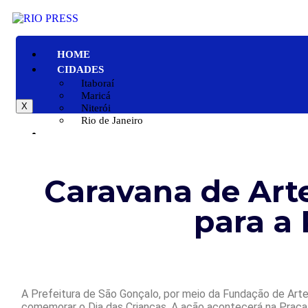
HOME
CIDADES
Itaboraí
Maricá
X
Niterói
Rio de Janeiro
GERAL
POLÍTICA
ESPORTE
Caravana de Arte
POLÍCIA
ENTRETENIMENTO
para a 
COLUNAS
A Prefeitura de São Gonçalo, por meio da Fundação de Artes
comemorar o Dia das Crianças. A ação acontecerá na Praça E