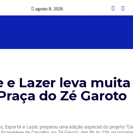
agosto 8, 2026
 e Lazer leva muita
Praça do Zé Garoto
, Esporte e Lazer, preparou uma edição especial do projeto “Ca
stephânia de Carvalho, no Zé Garoto, das 9h às 13h, na próxima 