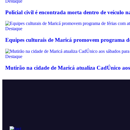
Destaque
Policial civil é encontrada morta dentro de veículo 
Destaque
Equipes culturais de Maricá promovem programa de f
Destaque
Mutirão na cidade de Maricá atualiza CadÚnico aos 