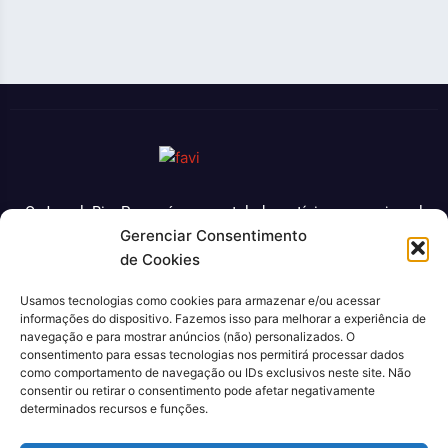
O Jornal Rio Press é um portal de notícias e um jornal
Gerenciar Consentimento
impresso que cobre diversas notícias sobre a cidade do
de Cookies
Rio de Janeiro. Com uma abordagem abrangente e
atualizada, o jornal é uma fonte confiável de informações
Usamos tecnologias como cookies para armazenar e/ou acessar
sobre política, economia, cultura, entre outros temas
informações do dispositivo. Fazemos isso para melhorar a experiência de
relevantes para a população carioca. Além disso, o Jornal
navegação e para mostrar anúncios (não) personalizados. O
consentimento para essas tecnologias nos permitirá processar dados
Rio Press oferece conteúdo exclusivo em sua versão
como comportamento de navegação ou IDs exclusivos neste site. Não
online, trazendo ainda mais facilidade e comodidade para
consentir ou retirar o consentimento pode afetar negativamente
seus leitores.
determinados recursos e funções.