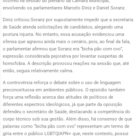
ocorreu na sessão do plenário da Câmara Municipal,
envolvendo os parlamentares Marcelo Diniz e Daniel Soranz.
Diniz criticou Soranz por supostamente impedir que a secretaria
de Saúde atenda solicitações de candidatos, alegando uma
postura injusta. No entanto, essa acusação evidenciou uma
ofensa que agravou ainda mais o cenário, pois, ao final da fala,
o parlamentar afirmou que Soranz era “bicha pão com ovo”,
expressão considerada pejorativa por levantar suspeitas de
homofobia. A descrição provocou reações na sessão que, até
então, seguia relativamente calma.
A controvérsia reforça o debate sobre o uso de linguagem
preconceituosa em ambientes públicos. O episódio também
força uma reflexão acerca das atitudes de políticos de
diferentes espectros ideológicos, já que parte da oposição
defendeu o secretário de Saúde, destacando a competência do
corpo técnico sob sua gestão. Além disso, há consenso de que
palavras como “bicha pão com ovo” representam um termo de
gíria entre o público LGBTQIAPN+ que, neste contexto, possui