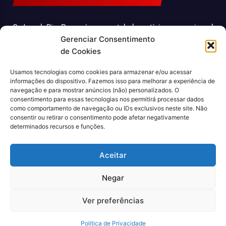
O Jornal Rio Press é um portal de notícias e um jornal
Gerenciar Consentimento
impresso que cobre diversas notícias sobre a cidade do
de Cookies
Rio de Janeiro. Com uma abordagem abrangente e
atualizada, o jornal é uma fonte confiável de informações
Usamos tecnologias como cookies para armazenar e/ou acessar
sobre política, economia, cultura, entre outros temas
informações do dispositivo. Fazemos isso para melhorar a experiência de
relevantes para a população carioca. Além disso, o Jornal
navegação e para mostrar anúncios (não) personalizados. O
consentimento para essas tecnologias nos permitirá processar dados
Rio Press oferece conteúdo exclusivo em sua versão
como comportamento de navegação ou IDs exclusivos neste site. Não
online, trazendo ainda mais facilidade e comodidade para
consentir ou retirar o consentimento pode afetar negativamente
seus leitores.
determinados recursos e funções.
CNPJ: 43.699.442/0001-80
Aceitar
Negar
Ver preferências
© 2022, Agência Padan.
Todos os direitos reservados
Política de Privacidade
Quem Somos
Contato