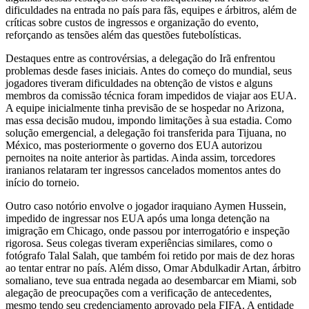
dificuldades na entrada no país para fãs, equipes e árbitros, além de
críticas sobre custos de ingressos e organização do evento,
reforçando as tensões além das questões futebolísticas.
Destaques entre as controvérsias, a delegação do Irã enfrentou
problemas desde fases iniciais. Antes do começo do mundial, seus
jogadores tiveram dificuldades na obtenção de vistos e alguns
membros da comissão técnica foram impedidos de viajar aos EUA.
A equipe inicialmente tinha previsão de se hospedar no Arizona,
mas essa decisão mudou, impondo limitações à sua estadia. Como
solução emergencial, a delegação foi transferida para Tijuana, no
México, mas posteriormente o governo dos EUA autorizou
pernoites na noite anterior às partidas. Ainda assim, torcedores
iranianos relataram ter ingressos cancelados momentos antes do
início do torneio.
Outro caso notório envolve o jogador iraquiano Aymen Hussein,
impedido de ingressar nos EUA após uma longa detenção na
imigração em Chicago, onde passou por interrogatório e inspeção
rigorosa. Seus colegas tiveram experiências similares, como o
fotógrafo Talal Salah, que também foi retido por mais de dez horas
ao tentar entrar no país. Além disso, Omar Abdulkadir Artan, árbitro
somaliano, teve sua entrada negada ao desembarcar em Miami, sob
alegação de preocupações com a verificação de antecedentes,
mesmo tendo seu credenciamento aprovado pela FIFA. A entidade