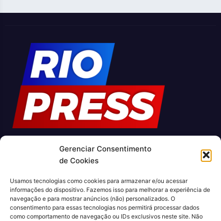
Gerenciar Consentimento
O Jornal Rio Press é um portal de notícias e um jornal
de Cookies
impresso que cobre diversas notícias sobre a cidade do Rio
de Janeiro. Com uma abordagem abrangente e atualizada, o
Usamos tecnologias como cookies para armazenar e/ou acessar
jornal é uma fonte confiável de informações sobre política,
informações do dispositivo. Fazemos isso para melhorar a experiência de
economia, cultura, entre outros temas relevantes para a
navegação e para mostrar anúncios (não) personalizados. O
população carioca. Além disso, o Jornal Rio Press oferece
consentimento para essas tecnologias nos permitirá processar dados
como comportamento de navegação ou IDs exclusivos neste site. Não
conteúdo exclusivo em sua versão online, trazendo ainda