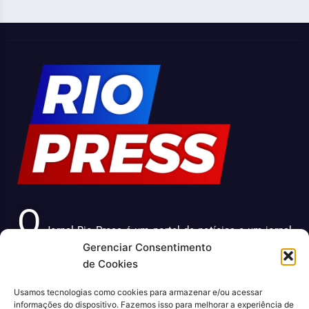
O
Jornal Rio Press é um portal de notícias e um jornal
Gerenciar Consentimento
impresso que cobre diversas notícias sobre a cidade do
de Cookies
Rio de Janeiro. Com uma abordagem abrangente e
atualizada, o jornal é uma fonte confiável de informações
Usamos tecnologias como cookies para armazenar e/ou acessar
sobre política, economia, cultura, entre outros temas
informações do dispositivo. Fazemos isso para melhorar a experiência de