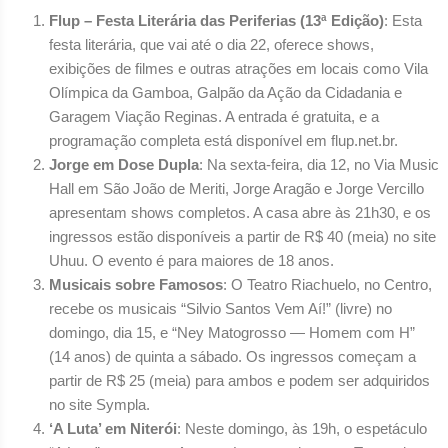
Flup – Festa Literária das Periferias (13ª Edição)
: Esta
festa literária, que vai até o dia 22, oferece shows,
exibições de filmes e outras atrações em locais como Vila
Olímpica da Gamboa, Galpão da Ação da Cidadania e
Garagem Viação Reginas. A entrada é gratuita, e a
programação completa está disponível em flup.net.br.
Jorge em Dose Dupla
: Na sexta-feira, dia 12, no Via Music
Hall em São João de Meriti, Jorge Aragão e Jorge Vercillo
apresentam shows completos. A casa abre às 21h30, e os
ingressos estão disponíveis a partir de R$ 40 (meia) no site
Uhuu. O evento é para maiores de 18 anos.
Musicais sobre Famosos
: O Teatro Riachuelo, no Centro,
recebe os musicais “Silvio Santos Vem Aí!” (livre) no
domingo, dia 15, e “Ney Matogrosso — Homem com H”
(14 anos) de quinta a sábado. Os ingressos começam a
partir de R$ 25 (meia) para ambos e podem ser adquiridos
no site Sympla.
‘A Luta’ em Niterói
: Neste domingo, às 19h, o espetáculo