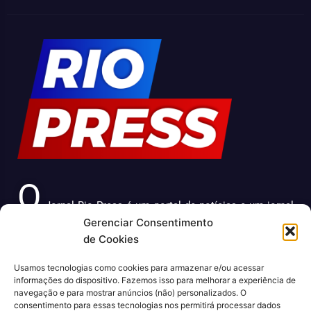
O
Jornal Rio Press é um portal de notícias e um jornal
Gerenciar Consentimento
impresso que cobre diversas notícias sobre a cidade do
de Cookies
Rio de Janeiro. Com uma abordagem abrangente e
atualizada, o jornal é uma fonte confiável de informações
Usamos tecnologias como cookies para armazenar e/ou acessar
sobre política, economia, cultura, entre outros temas
informações do dispositivo. Fazemos isso para melhorar a experiência de
relevantes para a população carioca. Além disso, o Jornal
navegação e para mostrar anúncios (não) personalizados. O
consentimento para essas tecnologias nos permitirá processar dados
Rio Press oferece conteúdo exclusivo em sua versão