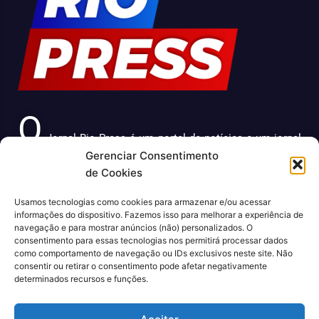
O
Jornal Rio Press é um portal de notícias e um jornal
Gerenciar Consentimento
impresso que cobre diversas notícias sobre a cidade do
de Cookies
Rio de Janeiro. Com uma abordagem abrangente e
atualizada, o jornal é uma fonte confiável de informações
Usamos tecnologias como cookies para armazenar e/ou acessar
sobre política, economia, cultura, entre outros temas
informações do dispositivo. Fazemos isso para melhorar a experiência de
relevantes para a população carioca. Além disso, o Jornal
navegação e para mostrar anúncios (não) personalizados. O
Rio Press oferece conteúdo exclusivo em sua versão
consentimento para essas tecnologias nos permitirá processar dados
como comportamento de navegação ou IDs exclusivos neste site. Não
online, trazendo ainda mais facilidade e comodidade para
consentir ou retirar o consentimento pode afetar negativamente
seus leitores.
determinados recursos e funções.
CNPJ: 43.699.442/0001-80