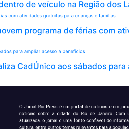
a dentro de veículo na Região dos 
movem programa de férias com ati
aliza CadÚnico aos sábados para 
O Jornal Rio Press é um portal de notícias e um jorn
notícias sobre a cidade do Rio de Janeiro. Com
atualizada, o jornal é uma fonte confiável de inform
cultura, entre outros temas relevantes para a populaç