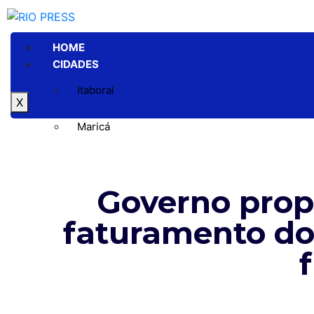
HOME
CIDADES
Itaboraí
X
Maricá
Niterói
Governo prop
Rio de Janeiro
faturamento do
GERAL
POLÍTICA
ESPORTE
POLÍCIA
ENTRETENIMENTO
COLUNAS