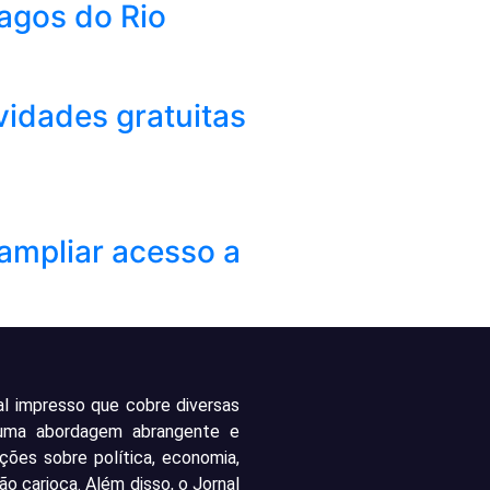
Lagos do Rio
vidades gratuitas
ampliar acesso a
al impresso que cobre diversas
 uma abordagem abrangente e
ações sobre política, economia,
ão carioca. Além disso, o Jornal