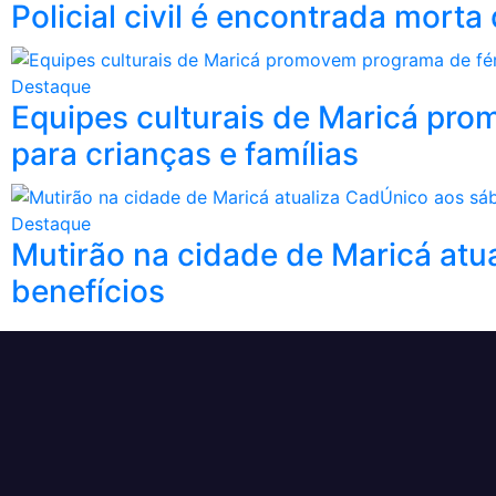
Policial civil é encontrada mort
Destaque
Equipes culturais de Maricá pro
para crianças e famílias
Destaque
Mutirão na cidade de Maricá atu
benefícios