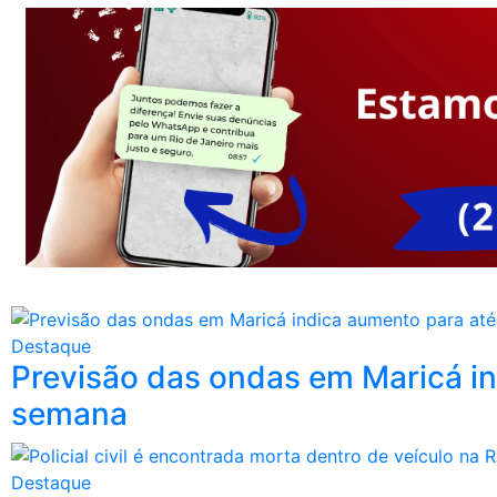
Destaque
Previsão das ondas em Maricá in
semana
Destaque