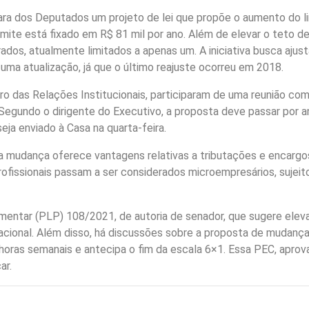
ara dos Deputados um projeto de lei que propõe o aumento do l
mite está fixado em R$ 81 mil por ano. Além de elevar o teto de
rados, atualmente limitados a apenas um. A iniciativa busca aju
ma atualização, já que o último reajuste ocorreu em 2018.
tro das Relações Institucionais, participaram de uma reunião co
. Segundo o dirigente do Executivo, a proposta deve passar por 
eja enviado à Casa na quarta-feira.
 mudança oferece vantagens relativas a tributações e encargos
profissionais passam a ser considerados microempresários, sujei
entar (PLP) 108/2021, de autoria de senador, que sugere eleva
acional. Além disso, há discussões sobre a proposta de mudança 
 horas semanais e antecipa o fim da escala 6×1. Essa PEC, apro
ar.