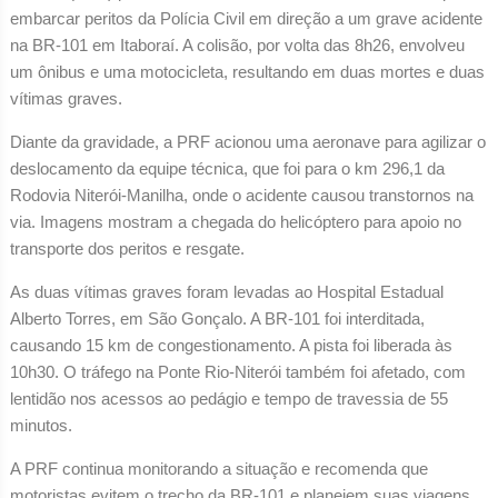
embarcar peritos da Polícia Civil em direção a um grave acidente
na BR-101 em Itaboraí. A colisão, por volta das 8h26, envolveu
um ônibus e uma motocicleta, resultando em duas mortes e duas
vítimas graves.
Diante da gravidade, a PRF acionou uma aeronave para agilizar o
deslocamento da equipe técnica, que foi para o km 296,1 da
Rodovia Niterói-Manilha, onde o acidente causou transtornos na
via. Imagens mostram a chegada do helicóptero para apoio no
transporte dos peritos e resgate.
As duas vítimas graves foram levadas ao Hospital Estadual
Alberto Torres, em São Gonçalo. A BR-101 foi interditada,
causando 15 km de congestionamento. A pista foi liberada às
10h30. O tráfego na Ponte Rio-Niterói também foi afetado, com
lentidão nos acessos ao pedágio e tempo de travessia de 55
minutos.
A PRF continua monitorando a situação e recomenda que
motoristas evitem o trecho da BR-101 e planejem suas viagens