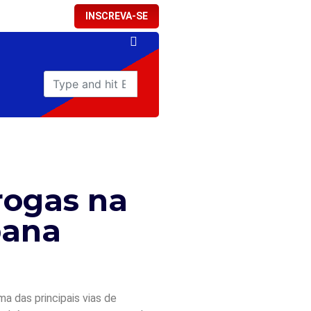
INSCREVA-SE
rogas na
bana
a das principais vias de