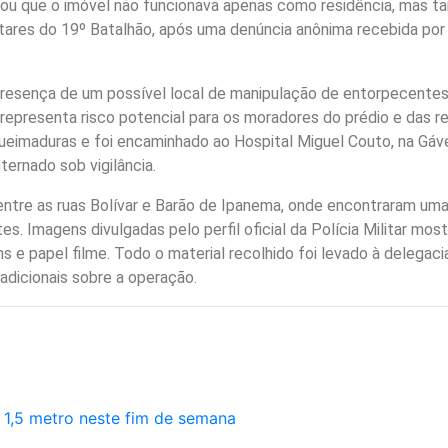
velou que o imóvel não funcionava apenas como residência, ma
ilitares do 19º Batalhão, após uma denúncia anônima recebida po
resença de um possível local de manipulação de entorpecentes,
representa risco potencial para os moradores do prédio e das re
imaduras e foi encaminhado ao Hospital Miguel Couto, na Gáve
ternado sob vigilância.
 entre as ruas Bolívar e Barão de Ipanema, onde encontraram um
es. Imagens divulgadas pelo perfil oficial da Polícia Militar mo
e papel filme. Todo o material recolhido foi levado à delegacia
adicionais sobre a operação.