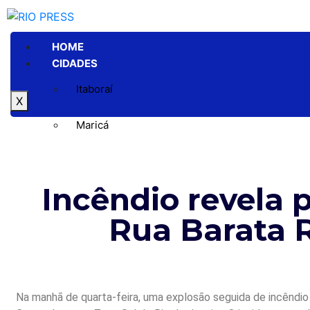
HOME
CIDADES
Itaboraí
X
Maricá
Niterói
Incêndio revela 
Rio de Janeiro
Rua Barata 
GERAL
POLÍTICA
ESPORTE
POLÍCIA
ENTRETENIMENTO
Na manhã de quarta-feira, uma explosão seguida de incêndio 
COLUNAS