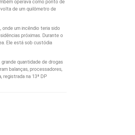
s também operava como ponto de
r volta de um quilômetro de
 onde um incêndio teria sido
sidências próximas. Durante o
a. Ele está sob custódia
a grande quantidade de drogas
stram balanças, processadores,
, registrada na 13ª DP