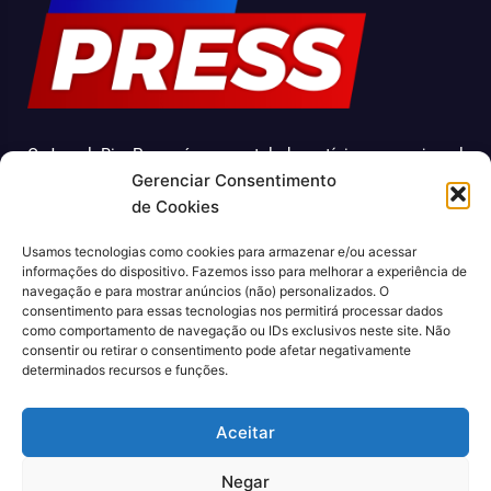
O Jornal Rio Press é um portal de notícias e um jornal
Gerenciar Consentimento
impresso que cobre diversas notícias sobre a cidade do
de Cookies
Rio de Janeiro. Com uma abordagem abrangente e
atualizada, o jornal é uma fonte confiável de informações
Usamos tecnologias como cookies para armazenar e/ou acessar
sobre política, economia, cultura, entre outros temas
informações do dispositivo. Fazemos isso para melhorar a experiência de
relevantes para a população carioca. Além disso, o Jornal
navegação e para mostrar anúncios (não) personalizados. O
consentimento para essas tecnologias nos permitirá processar dados
Rio Press oferece conteúdo exclusivo em sua versão
como comportamento de navegação ou IDs exclusivos neste site. Não
online, trazendo ainda mais facilidade e comodidade para
consentir ou retirar o consentimento pode afetar negativamente
seus leitores.
determinados recursos e funções.
CNPJ: 43.699.442/0001-80
Aceitar
Negar