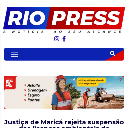
Justiça de Maricá rejeita suspensão