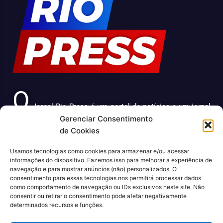
O
Jornal Rio Press é um portal de notícias e um jornal
Gerenciar Consentimento
impresso que cobre diversas notícias sobre a cidade do
de Cookies
Rio de Janeiro. Com uma abordagem abrangente e
atualizada, o jornal é uma fonte confiável de informações
Usamos tecnologias como cookies para armazenar e/ou acessar
sobre política, economia, cultura, entre outros temas
informações do dispositivo. Fazemos isso para melhorar a experiência de
relevantes para a população carioca. Além disso, o Jornal
navegação e para mostrar anúncios (não) personalizados. O
consentimento para essas tecnologias nos permitirá processar dados
Rio Press oferece conteúdo exclusivo em sua versão
como comportamento de navegação ou IDs exclusivos neste site. Não
online, trazendo ainda mais facilidade e comodidade para
consentir ou retirar o consentimento pode afetar negativamente
seus leitores.
determinados recursos e funções.