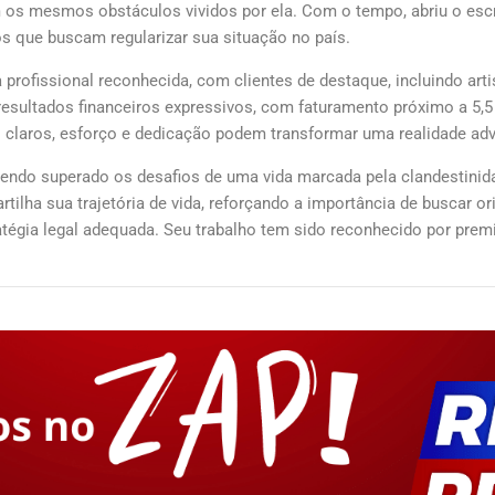
em os mesmos obstáculos vividos por ela. Com o tempo, abriu o escr
ros que buscam regularizar sua situação no país.
rofissional reconhecida, com clientes de destaque, incluindo arti
e resultados financeiros expressivos, com faturamento próximo a 5,
s claros, esforço e dedicação podem transformar uma realidade adv
tendo superado os desafios de uma vida marcada pela clandestini
tilha sua trajetória de vida, reforçando a importância de buscar ori
tégia legal adequada. Seu trabalho tem sido reconhecido por prem