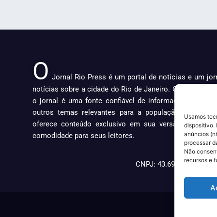
O
Jornal Rio Press é um portal de notícias e um jo
notícias sobre a cidade do Rio de Janeiro. Com uma ab
o jornal é uma fonte confiável de informações sobre po
outros temas relevantes para a população carioca. 
Usamos tecn
oferece conteúdo exclusivo em sua versão online, tr
dispositivo
anúncios (n
comodidade para seus leitores.
processar d
Não consent
recursos e 
CNPJ: 43.699.442/0001-8
A