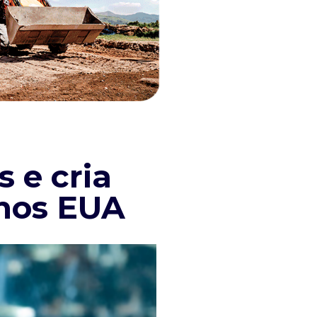
s e cria
 nos EUA