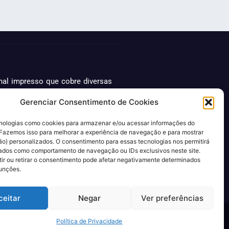
rnal impresso que cobre diversas
ordagem abrangente e atualizada,
Gerenciar Consentimento de Cookies
lítica, economia, cultura, entre
Além disso, o Jornal Rio Press
ologias como cookies para armazenar e/ou acessar informações do
azendo ainda mais facilidade e
. Fazemos isso para melhorar a experiência de navegação e para mostrar
ão) personalizados. O consentimento para essas tecnologias nos permitirá
ados como comportamento de navegação ou IDs exclusivos neste site.
ir ou retirar o consentimento pode afetar negativamente determinados
funções.
0
ceitar
Negar
Ver preferências
Quem Somos
Contato
Política de Privacidade