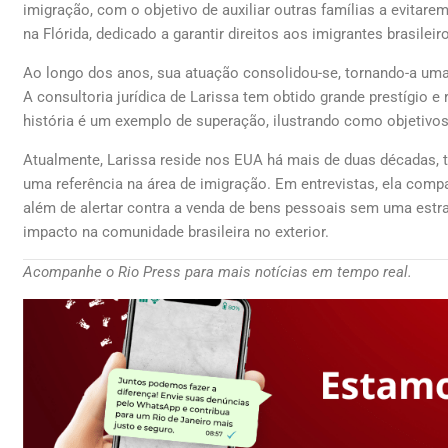
imigração, com o objetivo de auxiliar outras famílias a evitar
na Flórida, dedicado a garantir direitos aos imigrantes brasilei
Ao longo dos anos, sua atuação consolidou-se, tornando-a uma p
A consultoria jurídica de Larissa tem obtido grande prestígio 
história é um exemplo de superação, ilustrando como objetivo
Atualmente, Larissa reside nos EUA há mais de duas décadas, 
uma referência na área de imigração. Em entrevistas, ela compar
além de alertar contra a venda de bens pessoais sem uma estra
impacto na comunidade brasileira no exterior.
Acompanhe o Rio Press para mais notícias em tempo real.