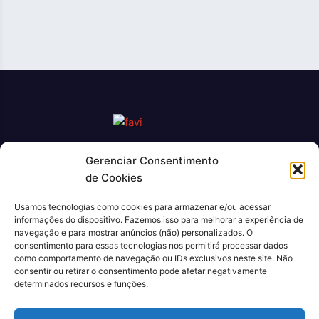
Gerenciar Consentimento
O Jornal Rio Press é um portal de notícias e um jornal
de Cookies
impresso que cobre diversas notícias sobre a cidade do Rio
de Janeiro. Com uma abordagem abrangente e atualizada, o
Usamos tecnologias como cookies para armazenar e/ou acessar
jornal é uma fonte confiável de informações sobre política,
informações do dispositivo. Fazemos isso para melhorar a experiência de
economia, cultura, entre outros temas relevantes para a
navegação e para mostrar anúncios (não) personalizados. O
população carioca. Além disso, o Jornal Rio Press oferece
consentimento para essas tecnologias nos permitirá processar dados
como comportamento de navegação ou IDs exclusivos neste site. Não
conteúdo exclusivo em sua versão online, trazendo ainda
consentir ou retirar o consentimento pode afetar negativamente
mais facilidade e comodidade para seus leitores.
determinados recursos e funções.