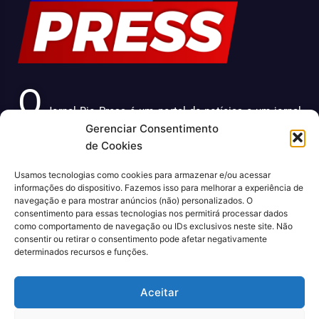
O
Jornal Rio Press é um portal de notícias e um jornal
Gerenciar Consentimento
impresso que cobre diversas notícias sobre a cidade do
de Cookies
Rio de Janeiro. Com uma abordagem abrangente e
atualizada, o jornal é uma fonte confiável de informações
Usamos tecnologias como cookies para armazenar e/ou acessar
sobre política, economia, cultura, entre outros temas
informações do dispositivo. Fazemos isso para melhorar a experiência de
relevantes para a população carioca. Além disso, o Jornal
navegação e para mostrar anúncios (não) personalizados. O
consentimento para essas tecnologias nos permitirá processar dados
Rio Press oferece conteúdo exclusivo em sua versão
como comportamento de navegação ou IDs exclusivos neste site. Não
online, trazendo ainda mais facilidade e comodidade para
consentir ou retirar o consentimento pode afetar negativamente
seus leitores.
determinados recursos e funções.
CNPJ: 43.699.442/0001-80
Aceitar