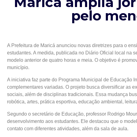
Maricá amplia jor
Rio de Janeiro
pelo meno
GERAL
POLÍTICA
ESPORTE
POLÍCIA
ENTRETENIMENTO
A Prefeitura de Maricá anunciou novas diretrizes para o en
COLUNAS
estudantes. A medida, publicada no Diário Oficial local na s
modelo anterior de quatro horas e meia. O objetivo é promo
município.
A iniciativa faz parte do Programa Municipal de Educação Int
complementares variadas. O projeto busca diversificar as ex
sociais, além de disciplinas tradicionais. Essa mudança b
robótica, artes, prática esportiva, educação ambiental, leitur
Segundo o secretário de Educação, professor Rodrigo Mour
desenvolvimento aos estudantes. Ele destacou que o mode
contato com diferentes atividades, além da sala de aula.