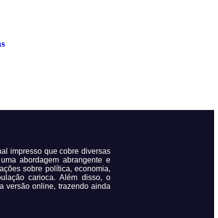
as
rnal impresso que cobre diversas
m uma abordagem abrangente e
mações sobre política, economia,
pulação carioca. Além disso, o
a versão online, trazendo ainda