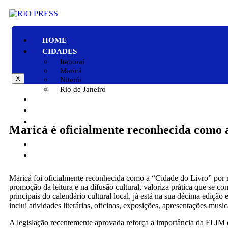
HOME
CIDADES
Itaboraí
Maricá
X
Niterói
Rio de Janeiro
GERAL
POLÍTICA
ESPORTE
Maricá é oficialmente reconhecida como a
POLÍCIA
ENTRETENIMENTO
COLUNAS
Maricá foi oficialmente reconhecida como a “Cidade do Livro” por 
promoção da leitura e na difusão cultural, valoriza prática que se 
principais do calendário cultural local, já está na sua décima edição
inclui atividades literárias, oficinas, exposições, apresentações music
A legislação recentemente aprovada reforça a importância da FLIM e