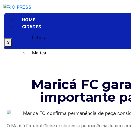
HOME
CIDADES
Itaboraí
X
Maricá
Niterói
Maricá FC gar
Rio de Janeiro
importante p
GERAL
POLÍTICA
ESPORTE
POLÍCIA
ENTRETENIMENTO
O Maricá Futebol Clube confirmou a permanência de um nome
COLUNAS