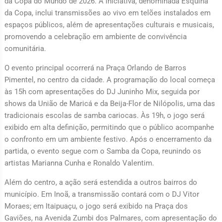
da Copa do Mundo de 2026. A iniciativa, denominada Esquina
da Copa, inclui transmissões ao vivo em telões instalados em
espaços públicos, além de apresentações culturais e musicais,
promovendo a celebração em ambiente de convivência
comunitária.
O evento principal ocorrerá na Praça Orlando de Barros
Pimentel, no centro da cidade. A programação do local começa
às 15h com apresentações do DJ Juninho Mix, seguida por
shows da União de Maricá e da Beija-Flor de Nilópolis, uma das
tradicionais escolas de samba cariocas. Às 19h, o jogo será
exibido em alta definição, permitindo que o público acompanhe
o confronto em um ambiente festivo. Após o encerramento da
partida, o evento segue com o Samba da Copa, reunindo os
artistas Marianna Cunha e Ronaldo Valentim.
Além do centro, a ação será estendida a outros bairros do
município. Em Inoã, a transmissão contará com o DJ Vitor
Moraes; em Itaipuaçu, o jogo será exibido na Praça dos
Gaviões, na Avenida Zumbi dos Palmares, com apresentação do