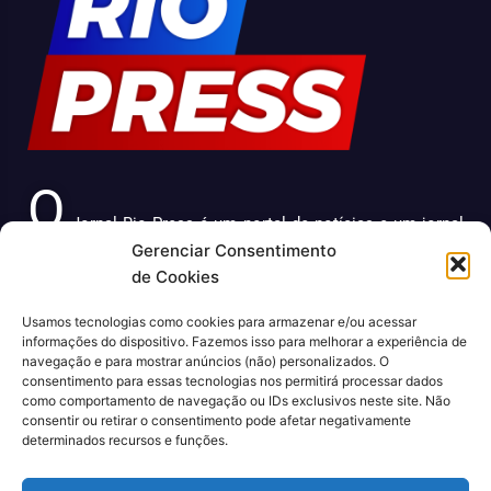
O
Jornal Rio Press é um portal de notícias e um jornal
Gerenciar Consentimento
impresso que cobre diversas notícias sobre a cidade do
de Cookies
Rio de Janeiro. Com uma abordagem abrangente e
atualizada, o jornal é uma fonte confiável de informações
Usamos tecnologias como cookies para armazenar e/ou acessar
sobre política, economia, cultura, entre outros temas
informações do dispositivo. Fazemos isso para melhorar a experiência de
relevantes para a população carioca. Além disso, o Jornal
navegação e para mostrar anúncios (não) personalizados. O
Rio Press oferece conteúdo exclusivo em sua versão
consentimento para essas tecnologias nos permitirá processar dados
como comportamento de navegação ou IDs exclusivos neste site. Não
online, trazendo ainda mais facilidade e comodidade para
consentir ou retirar o consentimento pode afetar negativamente
seus leitores.
determinados recursos e funções.