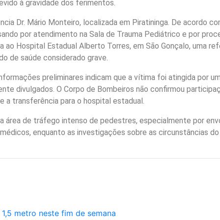
evido à gravidade dos ferimentos.
ência Dr. Mário Monteiro, localizada em Piratininga. De acordo c
ssando por atendimento na Sala de Trauma Pediátrico e por proc
rida ao Hospital Estadual Alberto Torres, em São Gonçalo, uma re
ado de saúde considerado grave.
nformações preliminares indicam que a vítima foi atingida por 
nte divulgados. O Corpo de Bombeiros não confirmou participaç
a transferência para o hospital estadual.
 área de tráfego intenso de pedestres, especialmente por envo
s médicos, enquanto as investigações sobre as circunstâncias 