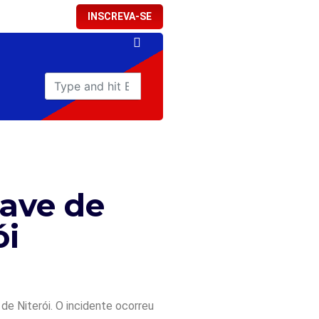
INSCREVA-SE
rave de
ói
e Niterói. O incidente ocorreu