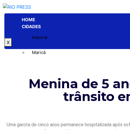
HOME
CIDADES
Itaboraí
X
Maricá
Niterói
Menina de 5 an
Rio de Janeiro
trânsito e
GERAL
POLÍTICA
ESPORTE
POLÍCIA
ENTRETENIMENTO
Uma garota de cinco anos permanece hospitalizada após sofr
COLUNAS