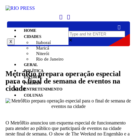
HOME
CIDADES
✕
X
Itaboraí
Maricá
Niterói
Rio de Janeiro
GERAL
POLÍTICA
MetrôRio prepara operação especial
ESPORTE
para o final de semana de eventos na
POLÍCIA
cidade
ENTRETENIMENTO
COLUNAS
O MetrôRio anunciou um esquema especial de funcionamento
para atender ao público que participará de eventos na cidade
neste final de semana. O show de The Weeknd no Engenhão e a