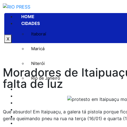
HOME
CIDADES
Itaboraí
X
Maricá
Niterói
Moradores de Itaipua
Rio de Janeiro
falta de luz
GERAL
POLÍTICA
ESPORTE
POLÍCIA
Que absurdo! Em Itaipuaçu, a galera tá pistola porque fic
ENTRETENIMENTO
gente queimando pneu na rua na terça (16/01) e quarta (1
COLUNAS