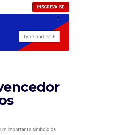
INSCREVA-SE
 vencedor
os
i um importante símbolo da