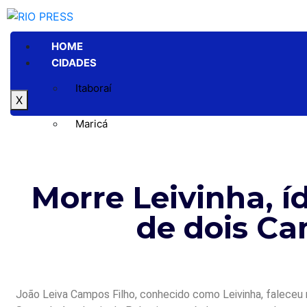
HOME
CIDADES
Itaboraí
X
Maricá
Niterói
Morre Leivinha, í
Rio de Janeiro
de dois Ca
GERAL
POLÍTICA
ESPORTE
POLÍCIA
ENTRETENIMENTO
João Leiva Campos Filho, conhecido como Leivinha, faleceu n
COLUNAS