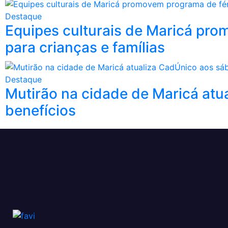
Destaque
Equipes culturais de Maricá pro
para crianças e famílias
Destaque
Mutirão na cidade de Maricá atu
benefícios