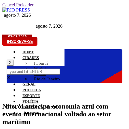
Cancel Preloader
agosto 7, 2026
agosto 7, 2026
07/08/2026
INSCREVA-SE
HOME
CIDADES
X
Itaboraí
Maricá
Niterói
✕
Rio de Janeiro
GERAL
POLÍTICA
ESPORTE
POLÍCIA
Niterói antecipa economia azul com
ENTRETENIMENTO
evento internacional voltado ao setor
COLUNAS
marítimo