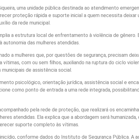
 Siqueira, uma unidade pública destinada ao atendimento emerge
erecer proteção rápida e suporte inicial a quem necessita deixar 
ílio da rede municipal.
mplia a estrutura local de enfrentamento à violência de gênero.
 à autonomia das mulheres atendidas.
nado a mulheres que, por questões de segurança, precisam deix
ra vítimas, com ou sem filhos, auxiliando na ruptura do ciclo viol
unicipais de assistência social.
to psicológico, orientação jurídica, assistência social e en
ncione como ponto de entrada a uma rede integrada, possibilitan
á acompanhado pela rede de proteção, que realizará os encamin
lheres atendidas. Ela explica que a abordagem será humanizada, 
ferecer suporte completo às vítimas.
nicídio, conforme dados do Instituto de Segurança Pública. A ad