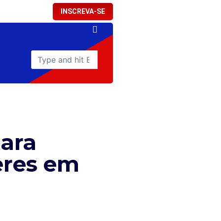
INSCREVA-SE
para
eres em