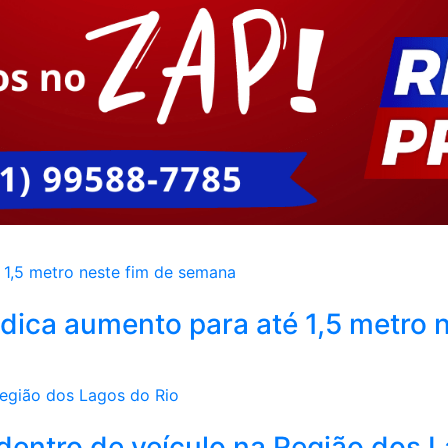
dica aumento para até 1,5 metro n
a dentro de veículo na Região dos 