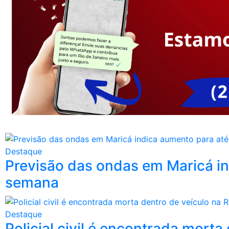
Destaque
Previsão das ondas em Maricá in
semana
Destaque
Policial civil é encontrada mort