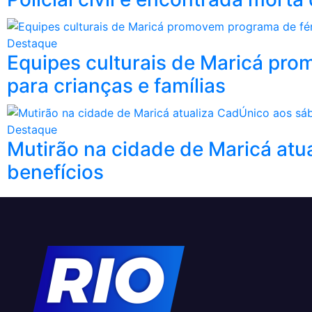
Destaque
Equipes culturais de Maricá pro
para crianças e famílias
Destaque
Mutirão na cidade de Maricá atu
benefícios