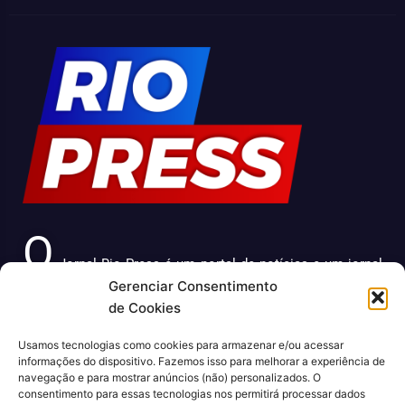
O
Jornal Rio Press é um portal de notícias e um jornal
Gerenciar Consentimento
impresso que cobre diversas notícias sobre a cidade do
de Cookies
Rio de Janeiro. Com uma abordagem abrangente e
atualizada, o jornal é uma fonte confiável de informações
Usamos tecnologias como cookies para armazenar e/ou acessar
sobre política, economia, cultura, entre outros temas
informações do dispositivo. Fazemos isso para melhorar a experiência de
relevantes para a população carioca. Além disso, o Jornal
navegação e para mostrar anúncios (não) personalizados. O
Rio Press oferece conteúdo exclusivo em sua versão
consentimento para essas tecnologias nos permitirá processar dados