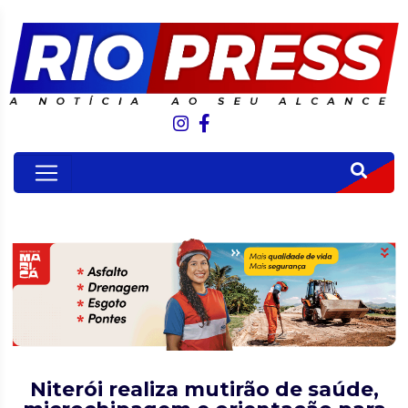
Niterói realiza mutirão de saúde,