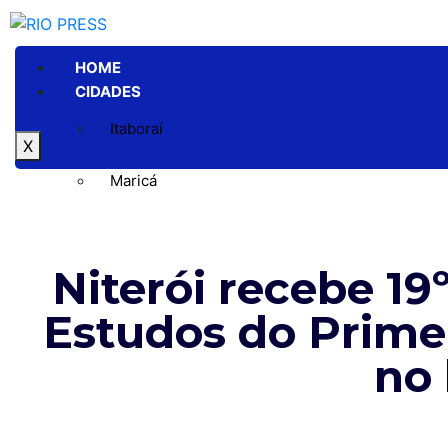
HOME
CIDADES
Itaboraí
X
Maricá
Niterói
Niterói recebe 19
Rio de Janeiro
Estudos do Prime
GERAL
POLÍTICA
no 
ESPORTE
POLÍCIA
ENTRETENIMENTO
COLUNAS