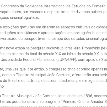
 do Congresso da Sociedade Internacional de Estudos do Primeiro
á pesquisadores, professores e especialistas de diversos países,
duções cinematográficas.
exibições gratuitas em diferentes espaços culturais da cidade,
raduções simultâneas e apresentações em português, buscando 
a diversidade de perspectivas no campo dos estudos cinematográ
ma nova etapa na pesquisa audiovisual brasileira. Promovido pel
ria do cinema do final do século XIX ao início do século XX, o 
a Universidade Federal Fluminense (LUPA-UFF), com apoio da Secr
a, uma vez que, até então, o congresso tinha ocorrido apenas n
a, como o Theatro Municipal João Caetano, oferecerão uma série
aros do Brasil e de outros países, com destaque para imagens d
no.
 no Theatro Municipal João Caetano, local onde, em 1896, ocorre
itantes poderão assistir ao programa “Primeiro Cinema Amador Br