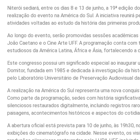
Niterói sediará, entre os dias 8 e 13 de junho, a 19ª edição
realização do evento na América do Sul. A iniciativa reunir
atividades voltadas ao estudo da história das primeiras pro
Ao longo do evento, serão promovidas sessões acadêmicas e 
João Caetano e o Cine Arte UFF. A programação conta com t
estudiosos da América Latina, África e Ásia, fortalecendo 
Este congresso possui um significado especial ao inaugurar u
Domitor, fundada em 1985 e dedicada à investigação da histó
pelo Laboratório Universitário de Preservação Audiovisual d
A realização na América do Sul representa uma nova conquist
Como parte da programação, sedes com história significativ
silenciosos restaurados digitalmente, incluindo registros r
paisagens, acontecimentos históricos e aspectos do cotidia
A abertura oficial está prevista para 10 de junho, às 19h30,
exibições do cinematógrafo na cidade. Nesse evento, os vis