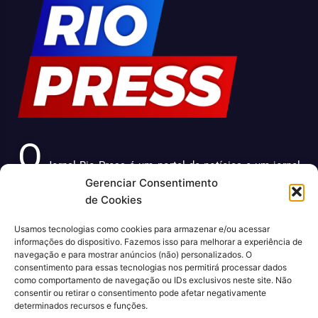
O
Jornal Rio Press é um portal de notícias e um jornal
Gerenciar Consentimento
impresso que cobre diversas notícias sobre a cidade do
de Cookies
Rio de Janeiro. Com uma abordagem abrangente e
atualizada, o jornal é uma fonte confiável de informações
Usamos tecnologias como cookies para armazenar e/ou acessar
sobre política, economia, cultura, entre outros temas
informações do dispositivo. Fazemos isso para melhorar a experiência de
relevantes para a população carioca. Além disso, o Jornal
navegação e para mostrar anúncios (não) personalizados. O
consentimento para essas tecnologias nos permitirá processar dados
Rio Press oferece conteúdo exclusivo em sua versão
como comportamento de navegação ou IDs exclusivos neste site. Não
online, trazendo ainda mais facilidade e comodidade para
consentir ou retirar o consentimento pode afetar negativamente
seus leitores.
determinados recursos e funções.