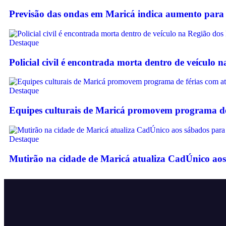
Previsão das ondas em Maricá indica aumento para 
Destaque
Policial civil é encontrada morta dentro de veículo 
Destaque
Equipes culturais de Maricá promovem programa de f
Destaque
Mutirão na cidade de Maricá atualiza CadÚnico aos 