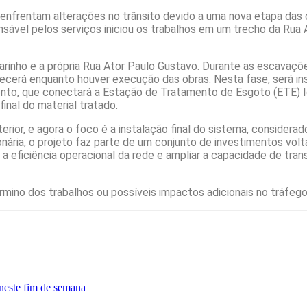
i, enfrentam alterações no trânsito devido a uma nova etapa da
nsável pelos serviços iniciou os trabalhos em um trecho da Rua 
inho e a própria Rua Ator Paulo Gustavo. Durante as escavações
ecerá enquanto houver execução das obras. Nesta fase, será in
o, que conectará a Estação de Tratamento de Esgoto (ETE) Ic
final do material tratado.
terior, e agora o foco é a instalação final do sistema, considera
nária, o projeto faz parte de um conjunto de investimentos vo
 eficiência operacional da rede e ampliar a capacidade de tran
mino dos trabalhos ou possíveis impactos adicionais no tráfego 