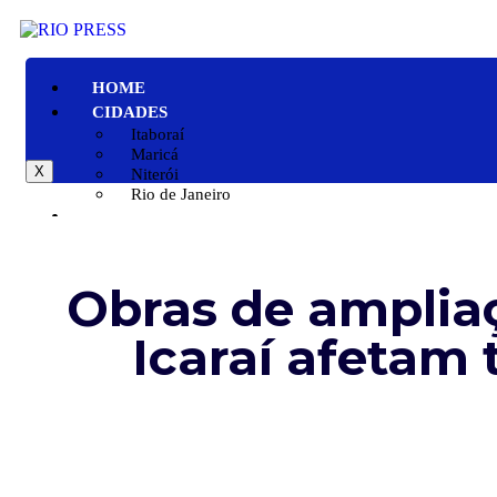
HOME
CIDADES
Itaboraí
Maricá
X
Niterói
Rio de Janeiro
GERAL
POLÍTICA
ESPORTE
Obras de amplia
POLÍCIA
ENTRETENIMENTO
Icaraí afetam 
COLUNAS