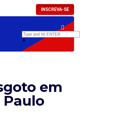
INSCREVA-SE
✕
esgoto em
r Paulo