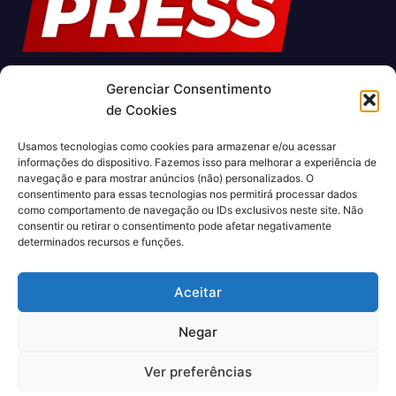
Gerenciar Consentimento
O Jornal Rio Press é um portal de notícias e um jornal
de Cookies
impresso que cobre diversas notícias sobre a cidade do Rio
de Janeiro. Com uma abordagem abrangente e atualizada, o
Usamos tecnologias como cookies para armazenar e/ou acessar
jornal é uma fonte confiável de informações sobre política,
informações do dispositivo. Fazemos isso para melhorar a experiência de
economia, cultura, entre outros temas relevantes para a
navegação e para mostrar anúncios (não) personalizados. O
população carioca. Além disso, o Jornal Rio Press oferece
consentimento para essas tecnologias nos permitirá processar dados
como comportamento de navegação ou IDs exclusivos neste site. Não
conteúdo exclusivo em sua versão online, trazendo ainda
consentir ou retirar o consentimento pode afetar negativamente
mais facilidade e comodidade para seus leitores.
determinados recursos e funções.
CNPJ: 43.699.442/0001-80
Aceitar
Negar
Ver preferências
© 2022, Agência Padan.
Todos os direitos reservados