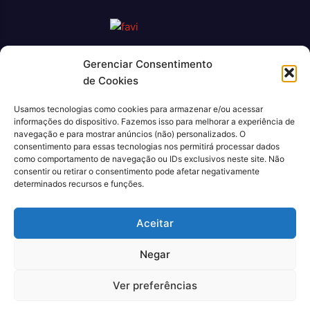
Gerenciar Consentimento
O Jornal Rio Press é um portal de notícias e um jornal
de Cookies
impresso que cobre diversas notícias sobre a cidade do Rio
de Janeiro. Com uma abordagem abrangente e atualizada, o
Usamos tecnologias como cookies para armazenar e/ou acessar
jornal é uma fonte confiável de informações sobre política,
informações do dispositivo. Fazemos isso para melhorar a experiência de
economia, cultura, entre outros temas relevantes para a
navegação e para mostrar anúncios (não) personalizados. O
população carioca. Além disso, o Jornal Rio Press oferece
consentimento para essas tecnologias nos permitirá processar dados
como comportamento de navegação ou IDs exclusivos neste site. Não
conteúdo exclusivo em sua versão online, trazendo ainda
consentir ou retirar o consentimento pode afetar negativamente
mais facilidade e comodidade para seus leitores.
determinados recursos e funções.
CNPJ: 43.699.442/0001-80
Aceitar
Negar
Ver preferências
© 2022, Agência Padan.
Todos os direitos reservados