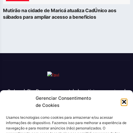
Mutirão na cidade de Maricá atualiza CadÚnico aos
sábados para ampliar acesso a benefícios
O Jornal Rio Press é um portal de notícias e um jornal
Gerenciar Consentimento
impresso que cobre diversas notícias sobre a cidade do
de Cookies
Rio de Janeiro. Com uma abordagem abrangente e
atualizada, o jornal é uma fonte confiável de informações
Usamos tecnologias como cookies para armazenar e/ou acessar
sobre política, economia, cultura, entre outros temas
informações do dispositivo. Fazemos isso para melhorar a experiência de
relevantes para a população carioca. Além disso, o Jornal
navegação e para mostrar anúncios (não) personalizados. O