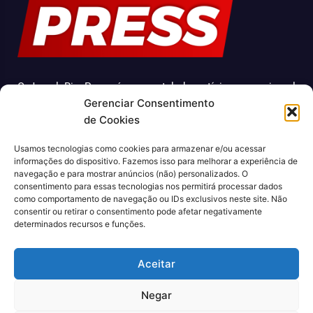
O Jornal Rio Press é um portal de notícias e um jornal
Gerenciar Consentimento
impresso que cobre diversas notícias sobre a cidade do
de Cookies
Rio de Janeiro. Com uma abordagem abrangente e
atualizada, o jornal é uma fonte confiável de informações
Usamos tecnologias como cookies para armazenar e/ou acessar
sobre política, economia, cultura, entre outros temas
informações do dispositivo. Fazemos isso para melhorar a experiência de
relevantes para a população carioca. Além disso, o Jornal
navegação e para mostrar anúncios (não) personalizados. O
Rio Press oferece conteúdo exclusivo em sua versão
consentimento para essas tecnologias nos permitirá processar dados
como comportamento de navegação ou IDs exclusivos neste site. Não
online, trazendo ainda mais facilidade e comodidade para
consentir ou retirar o consentimento pode afetar negativamente
seus leitores.
determinados recursos e funções.
CNPJ: 43.699.442/0001-80
Aceitar
Negar