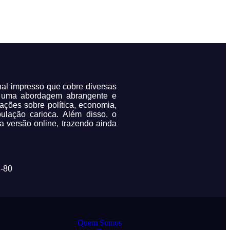
rnal impresso que cobre diversas
m uma abordagem abrangente e
mações sobre política, economia,
pulação carioca. Além disso, o
a versão online, trazendo ainda
-80
Quem Somos