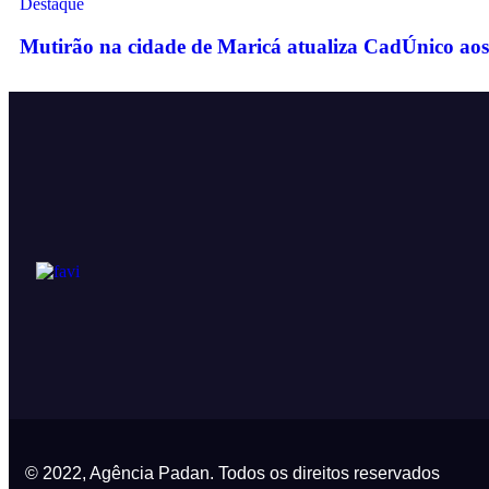
Destaque
Mutirão na cidade de Maricá atualiza CadÚnico aos 
© 2022, Agência Padan.
Todos os direitos reservados