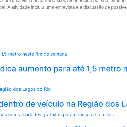
om uma visita ao jornal Nikkei, reconhecido por sua influênci
 A atividade incluiu uma entrevista e a discussão de possívei
dica aumento para até 1,5 metro n
a dentro de veículo na Região dos 