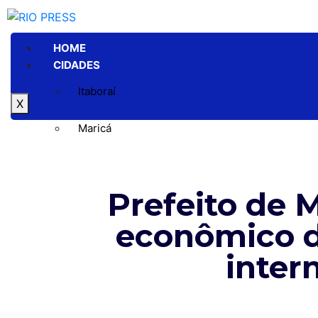
HOME
CIDADES
Itaboraí
X
Maricá
Niterói
Prefeito de 
Rio de Janeiro
econômico d
GERAL
POLÍTICA
inter
ESPORTE
POLÍCIA
ENTRETENIMENTO
COLUNAS