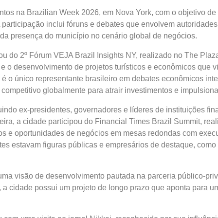
ntos na Brazilian Week 2026, em Nova York, com o objetivo de
A participação inclui fóruns e debates que envolvem autoridade
to da presença do município no cenário global de negócios.
pou do 2º Fórum VEJA Brazil Insights NY, realizado no The Plaza
co e o desenvolvimento de projetos turísticos e econômicos que
é o único representante brasileiro em debates econômicos inte
 competitivo globalmente para atrair investimentos e impulsiona
do ex-presidentes, governadores e líderes de instituições fin
eira, a cidade participou do Financial Times Brazil Summit, r
etos e oportunidades de negócios em mesas redondas com execu
tes estavam figuras públicas e empresários de destaque, como
e uma visão de desenvolvimento pautada na parceria público-pri
e, a cidade possui um projeto de longo prazo que aponta para 