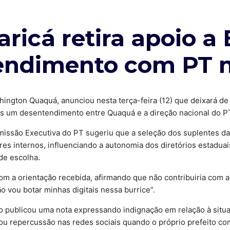
aricá retira apoio a
endimento com PT n
hington Quaquá, anunciou nesta terça-feira (12) que deixará de
ós um desentendimento entre Quaquá e a direção nacional do P
issão Executiva do PT sugeriu que a seleção dos suplentes da c
es internos, influenciando a autonomia dos diretórios estadua
de escolha.
 a orientação recebida, afirmando que não contribuiria com a
o vou botar minhas digitais nessa burrice”.
eiro publicou uma nota expressando indignação em relação à situ
ou repercussão nas redes sociais quando o próprio prefeito co