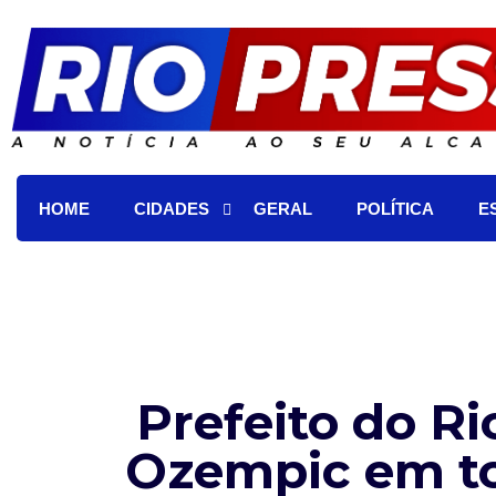
HOME
CIDADES
GERAL
POLÍTICA
E
Prefeito do Ri
Ozempic em to