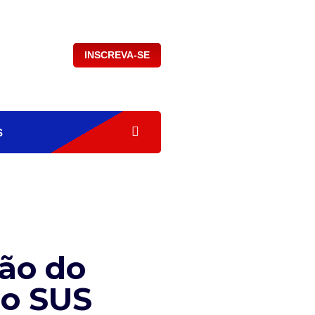
INSCREVA-SE
S
ção do
do SUS