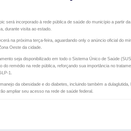
ic será incorporado à rede pública de saúde do município a partir
a, durante visita ao estado.
rá na próxima terça-feira, aguardando only o anúncio oficial do mi
 Zona Oeste da cidade.
camento seja disponibilizado em todo o Sistema Único de Saúde (SUS
 do remédio na rede pública, reforçando sua importância no tratame
GLP‑1.
ejo da obesidade e do diabetes, incluindo também a dulaglutida, li
erão ampliar seu acesso na rede de saúde federal.