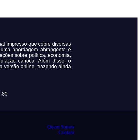
rnal impresso que cobre diversas
m uma abordagem abrangente e
mações sobre política, economia,
pulação carioca. Além disso, o
a versão online, trazendo ainda
-80
Quem Somos
Contato