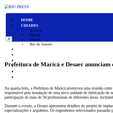
HOME
CIDADES
Itaboraí
Maricá
X
Niterói
Rio de Janeiro
GERAL
POLÍTICA
ESPORTE
Prefeitura de Maricá e Desaer anunciam 
POLÍCIA
ENTRETENIMENTO
COLUNAS
Na quarta-feira, a Prefeitura de Maricá promoveu uma reunião ent
responsável pela instalação de uma nova unidade de fabricação de a
participação de mais de 50 profissionais de diferentes áreas, incluind
Durante o evento, a Desaer apresentou detalhes do projeto de implan
especializações e arquitetos. Os engenheiros selecionados passarão p