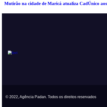
Mutirão na cidade de Maricá atualiza CadÚnico aos 
© 2022, Agência Padan.
Todos os direitos reservados